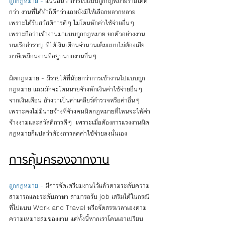
ถูกกฎหมาย -
แน่นอนว่าการไปแบบถูกกฎหมายรายได้ดี
กว่า งานที่ได้ทำก็ดีกว่าแถมยังมีให้เลือกหลากหลาย 
เพราะได้รับสวัสดิการดีๆ ไม่โดนหักค่าใช้จ่ายอื่นๆ 
เพราะถือว่าเข้างานมาแบบถูกกฎหมาย ยกตัวอย่างงาน
บนเรือสำราญ ที่ได้เงินเดือนจำนวนเต็มแบบไม่ต้องเสีย
ภาษีเหมือนงานที่อยู่บนบกงานอื่นๆ 
ผิดกฎหมาย - มีรายได้ที่น้อยกว่าการเข้างานไปแบบถูก
กฎหมาย แถมมักจะโดนนายจ้างหักเงินค่าใช้จ่ายอื่นๆ 
จากเงินเดือน อ้างว่าเป็นค่าเคลียร์ตำรวจหรือค่าอื่นๆ 
เพราะคงไม่มีนายจ้างที่จ้างคนผิดกฎหมายที่ไหนจะให้ค่า
จ้างงามและสวัสดิการดีๆ  เพราะเมื่อต้องการแรงงานผิด
กฎหมายก็แปลว่าต้องการลดค่าใช้จ่ายลงนั่นเอง
การคุ้มครองจากงาน
ถูกกฎหมาย -
มีการจัดเตรียมงานไว้แล้วตามระดับความ
สามารถและระดับภาษา สามารถรับ job เสริมได้ในกรณี
ที่ไปแบบ Work and Travel หรือจัดสรรเวลาเองตาม
ความเหมาะสมของงาน แต่ทั้งนี้หากเราโดนเอาเปรียบ