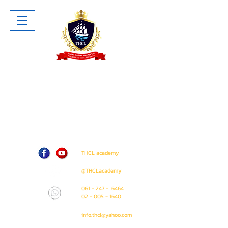
โรงเรียน ไทยโฮเทล แอนด์ ครูซไลน์
Thai Hotel And Cruise Lines School
ห้าง The Sense Pinklao ชั้น 1 ห้อง
A207 (ติด Amway Shop)
71 / 50 ถนน บรมราชชนนี แขวง อรุณ
อมรินทร์ เขต บางกอกน้อย
กรุงเทพมหานคร 10700
THCL academy
@THCLacademy
061 - 247 - 6464
02 - 005 - 1640
info.thcl@yahoo.com