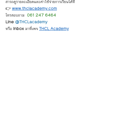
สารถดูรายละเอียดและค่าใช้จ่ายการเรียนได้ที่
👉 
www.thclacademy.com
โทรสอบถาม  
061 247 6464 
Line 
@THCLacademy
หรือ 
Inbox
 มาที่เพจ 
THCL Academy
ทำงานต่างประเทศ
เรียนเรือสำราญ
ทำงานเรือสำราญ
Blog เรื่องทั่วไป
โพสต์ล่าสุด
ดูทั้งหมด