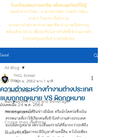
โรงเรียนสอนการอาชีพ เพื่อคนยุคใหม่ที่ใฝ่รู้
สอนทำอาหารไทย - อาหารตะวันตก งานบริการห้อง
อาหาร โรงแรม เรือสำราญ
อบรมการถ่ายภาพ ช่างภาพอาชีพ ช่างภาพเรือสำราญ
พร้อมด้วย MOU เพื่อรองรับโอกาสรับสิทธิ์เข้าร่วมงานกับ
โรงแรมหรูและเรือสำราญระดับโลก
โพสต์
All Blog
THCL School
All Blog
18 ก.ย. 2562
ยาว 1 นาที
ความต่างระหว่างทำงานต่างประเทศ
Culinary Chef
แบบถูกกฎหมาย VS ผิดกฎหมาย
พนักงานบริการ Food and Beverage
อัปเดตเมื่อ
24 พ.ค. 2564
หลายคนอาจจะได้ยินข่าวผีน้อย หรือนักโดดร่มซึ่งเป็น
Photographer
สรรพนามที่เราใช้เรียกคนที่เข้าไปทำงานต่างประเทศ
Cruise lines เรือสำราญ
แบบผิดกฎหมาย เพราะเห็นแก่รายได้ที่มากกว่าปกติถึง 
2 -3 เท่า หรืออาจจะมีปัญหาด้านหนี้สิน หวังไปเพียง
โรงแรม Hotel