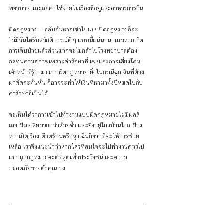
พยาบาล และลดค่าใช้จ่ายในเรื่องที่อยู่และอาหารการกิน
ผิดกฎหมาย - กลับกันหากเข้าไปแบบปิดกฎหมายก็จะ
ไม่มีวันได้รับสวัสดิการณ์ดีๆ แบบนี้แน่นอน แถมหากเกิด
การเจ็บป่วยแล้วส่วนมากจะไม่กล้าไปโรงพยาบาลต้อง
อดทนตามสภาพเพราะค่ารักษาที่แพงและอาจเสี่ยงโดน
เจ้าหน้าที่รู้ว่ามาแบบผิดกฎหมาย ยิ่งในกรณีฉุกเฉินที่ต้อง
ผ่าตัดกะทันหัน ก็อาจจะทำให้เงินที่หามาทั้งปีหมดไปกับ
ค่ารักษาก็เป็นได้
จะเห็นได้ว่าการเข้าไปทำงานแบบผิดกฎหมายไม่มีผลดี
เลย มีผลเสียมากกว่าด้วยซ้ำ และยิ่งอยู่ไกลบ้านไกลเมือง
หากเกิดเรื่องเดือดร้อนหรือฉุกเฉินก็ยากที่จะให้การช่วย
เหลือ เราจึงแนะนำว่าหากใครที่สนใจจะไปทำงานควรไป
แบบถูกกฎหมายจะดีที่สุดเพื่อประโยชน์และความ
ปลอดภัยของตัวคุณเอง