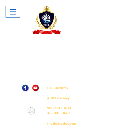
โรงเรียน ไทยโฮเทล แอนด์ ครูซไลน์
Thai Hotel And Cruise Lines School
ห้าง The Sense Pinklao ชั้น 1 ห้อง
A207 (ติด Amway Shop)
71 / 50 ถนน บรมราชชนนี แขวง อรุณ
อมรินทร์ เขต บางกอกน้อย
กรุงเทพมหานคร 10700
THCL academy
@THCLacademy
061 - 247 - 6464
02 - 005 - 1640
info.thcl@yahoo.com