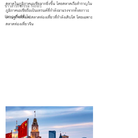
ตลาดในภูมิภาคเอเชียมากยิ่งขึ้น โดยตลาดเรือสำราญใน
ข่าวสารกิจกรรม News
ภูมิภาคเอเชียถือเป็นเทรนด์ที่กำลังมาแรงจากทั้งสภาวะ
Blog เรื่องทั่วไป
เศรษฐกิจที่ดีและตลาดท่องเที่ยวที่กำลังเติบโต โดยเฉพาะ
ตลาดท่องเที่ยวจีน 