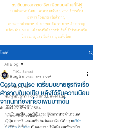
โรงเรียนสอนการอาชีพ เพื่อคนยุคใหม่ที่ใฝ่รู้
สอนทำอาหารไทย - อาหารตะวันตก งานบริการห้อง
อาหาร โรงแรม เรือสำราญ
อบรมการถ่ายภาพ ช่างภาพอาชีพ ช่างภาพเรือสำราญ
พร้อมด้วย MOU เพื่อรองรับโอกาสรับสิทธิ์เข้าร่วมงานกับ
โรงแรมหรูและเรือสำราญระดับโลก
โพสต์
All Blog
THCL School
All Blog
29 มิ.ย. 2562
ยาว 1 นาที
Costa cruise เตรียมขยายธุรกิจเรือ
Culinary Chef
สำราญในเอเชีย หลังได้รับความนิยม
พนักงานบริการ Food and Beverage
จากนักท่องเที่ยวเพิ่มมากขึ้น
Photographer
อัปเดตเมื่อ
24 พ.ค. 2564
นายโรเบอร์โต เวอร์ดิโน รองผู้จัดการประจำประเทศ
Cruise lines เรือสำราญ
ญี่ปุ่น เกาหลี และเอเชียตะวันออกเฉียงใต้ กลุ่ม
บริษัท 
โรงแรม Hotel
Costa cruise
 เปิดเผยว่า บริษัทมีแผนเข้ามาเปิด