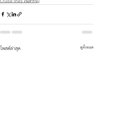
Cruise lines เรือสำราญ
โพสต์ล่าสุด
ดูทั้งหมด