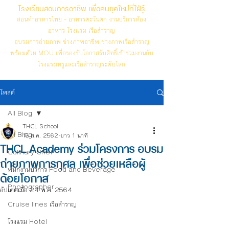
โรงเรียนสอนการอาชีพ เพื่อคนยุคใหม่ที่ใฝ่รู้
สอนทำอาหารไทย - อาหารตะวันตก งานบริการห้อง
อาหาร โรงแรม เรือสำราญ
อบรมการถ่ายภาพ ช่างภาพอาชีพ ช่างภาพเรือสำราญ
พร้อมด้วย MOU เพื่อรองรับโอกาสรับสิทธิ์เข้าร่วมงานกับ
โรงแรมหรูและเรือสำราญระดับโลก
โพสต์
All Blog
THCL School
All Blog
15 ส.ค. 2562
ยาว 1 นาที
THCL Academy ร่วมโครงการ อบรม
Culinary Chef
ถ่ายภาพการกุศล เพื่อช่วยเหลือผู้
พนักงานบริการ Food and Beverage
ด้อยโอกาส
Photographer
อัปเดตเมื่อ
24 พ.ค. 2564
Cruise lines เรือสำราญ
โรงแรม Hotel