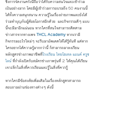
ซึ่งการจัดงานครั้งนี้ถือว่าได้รับความสนใจและเข้าร่วม
เป็นอย่างมาก โดยมีผู้เข้าร่วมการอบรมถึง 50 คนงานนี้
ได้ทั้งความสนุกสนาน ความรู้ในเรื่องถ่ายภาพและยังได้
ร่วมทำบุญกับผู้ด้อยโอกาสอีกด้วย  และกิจกรรมดีๆ แบบ
นี้จะมีมาอีกแน่นอน หากใครที่สนใจสามารถติดตาม
ข่าวสารจากทางเพจ 
THCL Academy
 หากเรามี
กิจกรรมอะไรใหม่ๆ จะรีบมาอัพเดตให้ได้รู้ทันที แต่หาก
ใครอยากได้ความรู้มากกว่านี้ ก็สามารถมาลงเรียน
หลักสูตรช่างภาพอาชีพที่
โรงเรียน ไทยโฮเทล แอนด์ ครูซ
ไลน์
 ที่กำลังเปิดรับสมัครช่างภาพรุ่นที่ 2 ให้คุณได้เรียน
เจาะลึกในสิ่งที่ควรเรียนและรู้ในสิ่งที่ควรรู้
หากใครมีข้อสงสัยเพิ่มเติมในเรื่องหลักสูตรสามารถ
สอบถามผ่านช่องทางต่างๆ ดังนี้ 