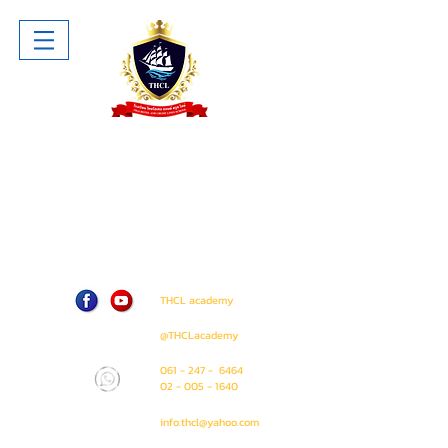
โรงเรียน ไทยโฮเทล แอนด์ ครูซไลน์
Thai Hotel And Cruise Lines School
ห้าง The Sense Pinklao ชั้น 1 ห้อง
A207 (ติด Amway Shop)
71 / 50 ถนน บรมราชชนนี แขวง อรุณ
อมรินทร์ เขต บางกอกน้อย
กรุงเทพมหานคร 10700
THCL academy
@THCLacademy
061 - 247 - 6464
02 - 005 - 1640
info.thcl@yahoo.com