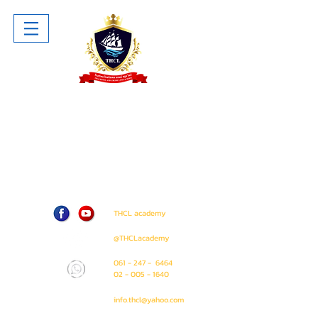
โรงเรียน ไทยโฮเทล แอนด์ ครูซไลน์
Thai Hotel And Cruise Lines School
ห้าง The Sense Pinklao ชั้น 1 ห้อง
A207 (ติด Amway Shop)
71 / 50 ถนน บรมราชชนนี แขวง อรุณ
อมรินทร์ เขต บางกอกน้อย
กรุงเทพมหานคร 10700
THCL academy
@THCLacademy
061 - 247 - 6464
02 - 005 - 1640
info.thcl@yahoo.com