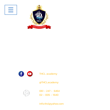
โรงเรียน ไทยโฮเทล แอนด์ ครูซไลน์
Thai Hotel And Cruise Lines School
ห้าง The Sense Pinklao ชั้น 1 ห้อง
A207 (ติด Amway Shop)
71 / 50 ถนน บรมราชชนนี แขวง อรุณ
อมรินทร์ เขต บางกอกน้อย
กรุงเทพมหานคร 10700
THCL academy
@THCLacademy
061 - 247 - 6464
02 - 005 - 1640
info.thcl@yahoo.com