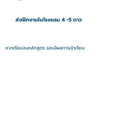
ส่งฝึกงานในโรงแรม 4 -5 ดาว
หากเรียนจบหลักสูตร และมีผลการเข้าเรียน
รวมถึงมีความประพฤติ จะถูกส่งไปฝึกงาน
ในโรงแรมชั้นนำระดับประเทศ
*ค่าหลักสูตรรวมค่า
ยูนิฟอร์ม ,
วัตถุดิบ , Workshop พิเศษและ
ค่าธรรมเนียมฝึกงานแล้ว
Bartender