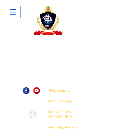
โรงเรียน ไทยโฮเทล แอนด์ ครูซไลน์
Thai Hotel And Cruise Lines School
ห้าง The Sense Pinklao ชั้น 1 ห้อง
A207 (ติด Amway Shop)
71 / 50 ถนน บรมราชชนนี แขวง อรุณ
อมรินทร์ เขต บางกอกน้อย
กรุงเทพมหานคร 10700
THCL academy
@THCLacademy
061 - 247 - 6464
02 - 005 - 1640
info.thcl@yahoo.com