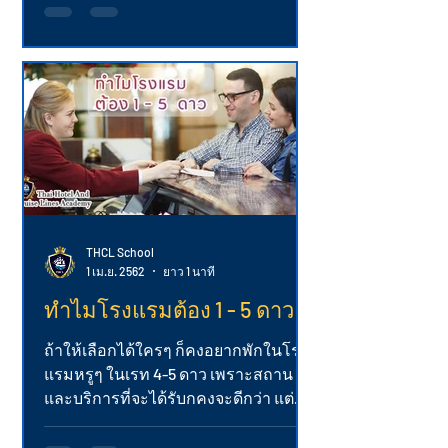
ชาติแวะเวียนมาเที่ยวบ้านเราอย่างไ...
THCL School
1 เม.ย. 2562
ยาว 1 นาที
ทำไมโรงแรมต้อง 1 - 5 ดาว
ถ้าให้เลือกได้ใครๆ ก็คงอยากพักในโรง
แรมหรูๆ ในเรท 4-5 ดาว เพราะสถาน
และบริการที่จะได้รับกคงจะดีกว่า แต่
เราเคยสงสัยไหม...