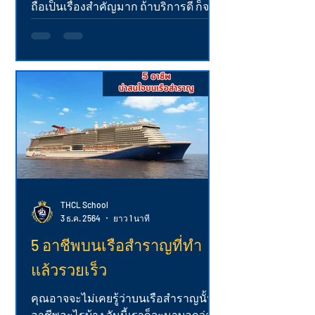
ถือเป็นเรื่องสำคัญมาก ถ้าบริการดี ก็จะ
ช่วยสร้างความประทับใจให้แก่ลูกค้า
และมีโอกาสที่จะทำให้ลูกค้าก...
THCL School
3 ธ.ค. 2564
ยาว 1 นาที
5 อาชีพบนเรือสำราญที่ทำ
แล้วรวยเร็ว
คุณอาจจะไม่เคยรู้ว่าบนเรือสำราญนั้นมี
อาชีพอะไรบ้าง วันนี้เราก็จะมาบอกว่า