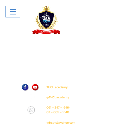
โรงเรียน ไทยโฮเทล แอนด์ ครูซไลน์
Thai Hotel And Cruise Lines School
ห้าง The Sense Pinklao ชั้น 1 ห้อง
A207 (ติด Amway Shop)
71 / 50 ถนน บรมราชชนนี แขวง อรุณ
อมรินทร์ เขต บางกอกน้อย
กรุงเทพมหานคร 10700
THCL academy
@THCLacademy
061 - 247 - 6464
02 - 005 - 1640
info.thcl@yahoo.com