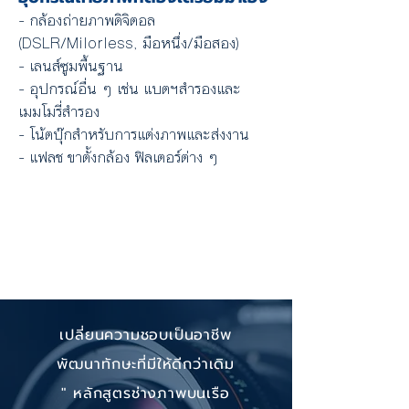
- กล้องถ่ายภาพดิจิตอล
(DSLR/Milorless, มือหนึ่ง/มือสอง)
- เลนส์ซูมพื้นฐาน
- อุปกรณ์อื่น ๆ เช่น แบตฯสํารองและ
เมมโมรี่สํารอง
- โน้ตบุ๊กสําหรับการแต่งภาพและส่งงาน
- แฟลช ขาตั้งกล้อง ฟิลเตอร์ต่าง ๆ
เปลี่ยนความชอบเป็นอาชีพ
พัฒนาทักษะที่มีให้ดีกว่าเดิม
" หลักสูตรช่างภาพบนเรือ