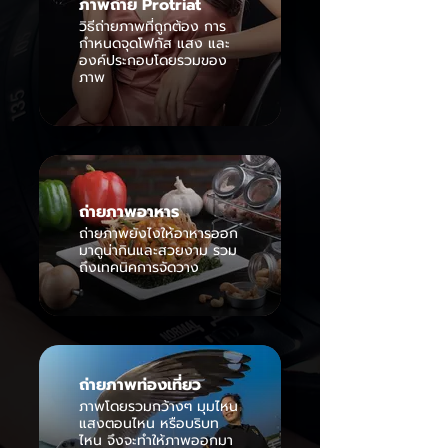
ภาพถ่าย Protriat
วิธีถ่ายภาพที่ถูกต้อง การ
กำหนดจุดโฟกัส แสง และ
องค์ประกอบโดยรวมของ
ภาพ
ถ่ายภาพอาหาร
ถ่ายภาพยังไงให้อาหารออก
มาดูน่ากินและสวยงาม รวม
ถึงเทคนิคการจัดวาง
ถ่ายภาพท่องเที่ยว
ภาพโดยรวมกว้างๆ มุมไหน
แสงตอนไหน หรือบริบท
ไหน จึงจะทำให้ภาพออกมา