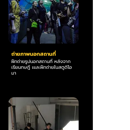
ถ่ายภาพนอกสถานที่
ฝึกถ่ายรูปนอกสถานที่ หลังจาก
เรียนทษฎี เและฝึกถ่ายในสตูดิโอ
มา