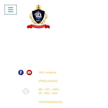
โรงเรียน ไทยโฮเทล แอนด์ ครูซไลน์
Thai Hotel And Cruise Lines School
ห้าง The Sense Pinklao ชั้น 1 ห้อง
A207 (ติด Amway Shop)
71 / 50 ถนน บรมราชชนนี แขวง อรุณ
อมรินทร์ เขต บางกอกน้อย
กรุงเทพมหานคร 10700
THCL academy
@THCLacademy
061 - 247 - 6464
02 - 005 - 1640
info.thcl@yahoo.com