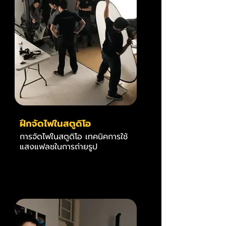
ฝึกจัดไฟในสตูดิโอ
การจัดไฟในสตูดิโอ เทคนิคการใช้
แสงแฟลชในการถ่ายรูป