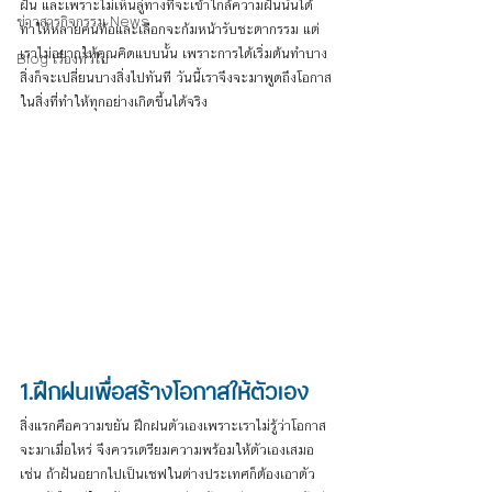
ฝัน และเพราะไม่เห็นลู่ทางที่จะเข้าใกล้ความฝันนั้นได้ 
ข่าวสารกิจกรรม News
ทำให้หลายคนท้อและเลือกจะก้มหน้ารับชะตากรรม แต่
เราไม่อยากให้คุณคิดแบบนั้น เพราะการได้เริ่มต้นทำบาง
Blog เรื่องทั่วไป
สิ่งก็จะเปลี่ยนบางสิ่งไปทันที วันนี้เราจึงจะมาพูดถึงโอกาส
ในสิ่งที่ทำให้ทุกอย่างเกิดขึ้นได้จริง
1.ฝึกฝนเพื่อสร้างโอกาสให้ตัวเอง
สิ่งแรกคือความขยัน ฝึกฝนตัวเองเพราะเราไม่รู้ว่าโอกาส
จะมาเมื่อไหร่ จึงควรเตรียมความพร้อมให้ตัวเองเสมอ 
เช่น ถ้าฝันอยากไปเป็นเชฟในต่างประเทศก็ต้องเอาตัว