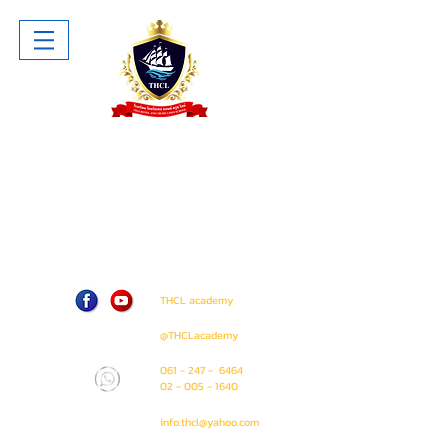
โรงเรียน ไทยโฮเทล แอนด์ ครูซไลน์
Thai Hotel And Cruise Lines School
ห้าง The Sense Pinklao ชั้น 1 ห้อง
A207 (ติด Amway Shop)
71 / 50 ถนน บรมราชชนนี แขวง อรุณ
อมรินทร์ เขต บางกอกน้อย
กรุงเทพมหานคร 10700
THCL academy
@THCLacademy
061 - 247 - 6464
02 - 005 - 1640
info.thcl@yahoo.com