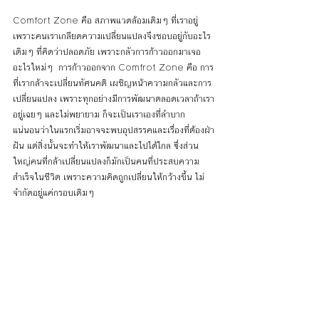
Comfort Zone คือ สภาพแวดล้อมเดิมๆ ที่เราอยู่ 
เพราะคนเราเกลียดความเปลี่ยนแปลงจึงชอบอยู่กับอะไร
เดิมๆ ที่คิดว่าปลอดภัย เพราะกลัวการก้าวออกมาเจอ
อะไรใหม่ๆ  การก้าวออกจาก Comfrot Zone คือ การ
ที่เรากล้าจะเปลี่ยนทัศนคติ เผชิญหน้าความกลัวและการ
เปลี่ยนแปลง เพราะทุกอย่างมีการพัฒนาตลอดเวลาถ้าเรา
อยู่เฉยๆ และไม่พยายาม ก็จะเป็นเราเองที่ลำบาก  
แน่นอนว่าในแรกเริ่มอาจจะพบอุปสรรคและเรื่องที่ต้องฝ่า
ฝัน แต่สิ่งนั้นจะทำให้เราพัฒนาและไปได้ไกล ซึ่งส่วน
ใหญ่คนที่กล้าเปลี่ยนแปลงก็มักเป็นคนที่ประสบความ
สำเร็จในชีวิต เพราะความคิดถูกเปลี่ยนให้กว้างขึ้น ไม่
จำกัดอยู่แค่กรอบเดิมๆ 