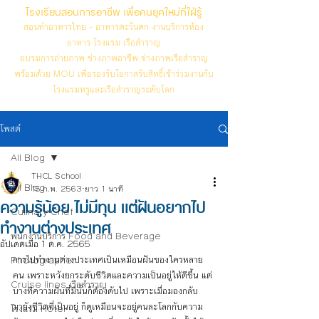
โรงเรียนสอนการอาชีพ เพื่อคนยุคใหม่ที่ใฝ่รู้
สอนทำอาหารไทย - อาหารตะวันตก งานบริการห้อง
อาหาร โรงแรม เรือสำราญ
อบรมการถ่ายภาพ ช่างภาพอาชีพ ช่างภาพเรือสำราญ
พร้อมด้วย MOU เพื่อรองรับโอกาสรับสิทธิ์เข้าร่วมงานกับ
โรงแรมหรูและเรือสำราญระดับโลก
โพสต์
All Blog
THCL School
All Blog
15 ก.พ. 2563
ยาว 1 นาที
ความรู้น้อย ไม่มีทุน แต่ฝันอยากไป
Culinary Chef
ทำงานต่างประเทศ
พนักงานบริการ Food and Beverage
อัปเดตเมื่อ
1 ต.ค. 2565
การไปทำงานต่างประเทศเป็นเหมือนฝันของใครหลาย
Photographer
คน เพราะหวังยกระดับชีวิตและความเป็นอยู่ให้ดีขึ้น แต่
Cruise lines เรือสำราญ
บางทีความฝันที่มีนั้นก็ต้องดับไป เพราะเมื่อมองกลับ
มายังชีวิตที่เป็นอยู่ ก็ดูเหมือนจะอยู่คนละโลกกับความ
โรงแรม Hotel