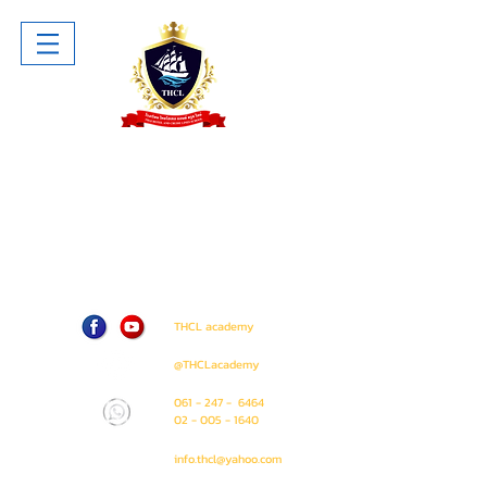
โรงเรียน ไทยโฮเทล แอนด์ ครูซไลน์
Thai Hotel And Cruise Lines School
ห้าง The Sense Pinklao ชั้น 1 ห้อง
A207 (ติด Amway Shop)
71 / 50 ถนน บรมราชชนนี แขวง อรุณ
อมรินทร์ เขต บางกอกน้อย
กรุงเทพมหานคร 10700
THCL academy
@THCLacademy
061 - 247 - 6464
02 - 005 - 1640
info.thcl@yahoo.com