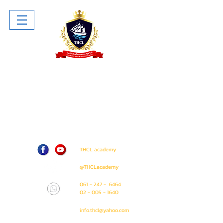
โรงเรียน ไทยโฮเทล แอนด์ ครูซไลน์
Thai Hotel And Cruise Lines School
ห้าง The Sense Pinklao ชั้น 1 ห้อง
A207 (ติด Amway Shop)
71 / 50 ถนน บรมราชชนนี แขวง อรุณ
อมรินทร์ เขต บางกอกน้อย
กรุงเทพมหานคร 10700
THCL academy
@THCLacademy
061 - 247 - 6464
02 - 005 - 1640
info.thcl@yahoo.com