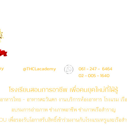
โรงเรียน ไทยโฮเทล แอนด์ ครูซไ
Thai Hotel And Cruise Lines S
ห้าง The Sense Pinklao ชั้น 1 ห้อง A207 (ติด Am
71 / 50 ถนน บรมราชชนนี แขวง อรุณอมรินทร์ เขต บา
กรุงเทพมหานคร 10700
my
@THCLacademy
061 - 247 - 6464
02 - 005 - 1640
โรงเรียนสอนการอาชีพ เพื่อคนยุคใหม่ที่ใฝ่รู้
อาหารไทย - อาหารตะวันตก งานบริการห้องอาหาร โรงแรม เรื
อบรมการถ่ายภาพ ช่างภาพอาชีพ ช่างภาพเรือสำราญ
U เพื่อรองรับโอกาสรับสิทธิ์เข้าร่วมงานกับโรงแรมหรูและเรือ