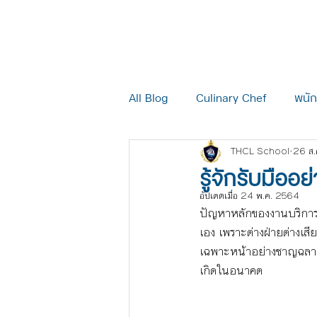
หน้าแรก
รีวิว
เก
All Blog
Culinary Chef
พนั
THCL School
26 ส.
โรงแรม Hotel
ข่าวสารกิจก
รู้จักรับมืออ
อัปเดตเมื่อ
24 พ.ค. 2564
ปัญหาหลักของงานบริการคือล
เอง เพราะต่างฝ่ายต่างเสีย
เฉพาะหน้าอย่างชาญฉลาด ให้
เกิดในอนาคต