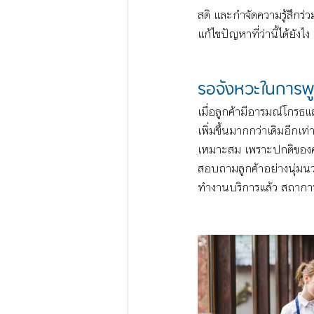
สติ และกำจัดความรู้สึก
แก้ไขปัญหาที่ว่านี้ได้ยังไง 
รอจังหวะในการพู
เมื่อลูกค้ามีอารมณ์โกรธแ
เพิ่มขึ้นมากกว่าเดิมอีกเ
เหมาะสม เพราะปกติของคน
สอบถามลูกค้าอย่างนุ่มนว
ทำงานบริการแล้ว สถาการณ