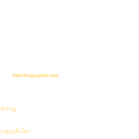
ลน์
chool
way Shop)
งกอกน้อย
info.thcl@yahoo.com
อสำราญ
สำราญระดับโลก