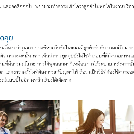
ร่วม และอคติออกไป พยายามทำความเข้าใจว่าลูกค้าไม่พอใจในงานบริ
ดคุย
ละเริ่มต่อว่ารุนแรง บางทีหากรีบขัดในขณะที่ลูกค้ากำลังอารมณ์ร้อน อา
ท่าตัว เพราะฉะนั้น หากเห็นว่าการพูดคุยยังไม่ใช่คำตอบที่ดีก็ควรอดทน
ที่มีอารมณ์โกรธ การได้พูดออกมาก็เหมือนการได้ระบาย หลังจากนั้น
ล แสดงความตั้งใจที่ต้องการแก้ปัญหาให้ ถือว่าเป็นวิธีที่ต้องใช้ควา
์แบบนี้ไม่มีทางหลีกเลี่ยงได้เด็ดขาด