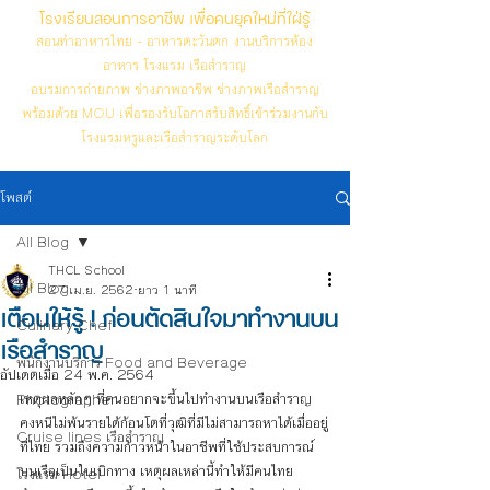
โรงเรียนสอนการอาชีพ เพื่อคนยุคใหม่ที่ใฝ่รู้
สอนทำอาหารไทย - อาหารตะวันตก งานบริการห้อง
อาหาร โรงแรม เรือสำราญ
อบรมการถ่ายภาพ ช่างภาพอาชีพ ช่างภาพเรือสำราญ
พร้อมด้วย MOU เพื่อรองรับโอกาสรับสิทธิ์เข้าร่วมงานกับ
โรงแรมหรูและเรือสำราญระดับโลก
โพสต์
All Blog
THCL School
All Blog
27 เม.ย. 2562
ยาว 1 นาที
เตือนให้รู้ ! ก่อนตัดสินใจมาทำงานบน
Culinary Chef
เรือสำราญ
พนักงานบริการ Food and Beverage
อัปเดตเมื่อ
24 พ.ค. 2564
เหตุผลหลักๆ ที่คนอยากจะขึ้นไปทำงานบนเรือสำราญ 
Photographer
คงหนีไม่พ้นรายได้ก้อนโตที่วุฒิที่มีไม่สามารถหาได้เมื่ออยู่
Cruise lines เรือสำราญ
ที่ไทย รวมถึงความก้าวหน้าในอาชีพที่ใช้ประสบการณ์
บนเรือเป็นใบเบิกทาง เหตุผลเหล่านี้ทำให้มีคนไทย
โรงแรม Hotel