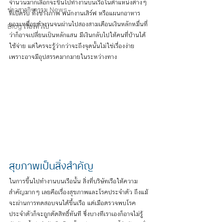
จำนวนมากเลือกจะขึ้นไปทำงานบนเรือในตำแหน่งต่างๆ 
ข่าวสารกิจกรรม News
ที่เปิดรับ ทั้งช่างภาพ พนักงานเสิร์ฟ หรือแผนกอาหาร 
ยอมเหนื่อยทำงานจนผ่านไปสองสามเดือนเงินหลักหมื่นที่
Blog เรื่องทั่วไป
ว่าก็อาจเปลี่ยนเป็นหลักแสน มีเงินกลับไปให้คนที่บ้านได้
ใช้จ่าย แต่ใครจะรู้ว่ากว่าจะถึงจุดนั้นไม่ใช่เรื่องง่าย 
เพราะอาจมีอุปสรรคมากมายในระหว่างทาง
สุขภาพเป็นสิ่งสำคัญ
ในการขึ้นไปทำงานบนเรือนั้น สิ่งที่บริษัทเรือให้ความ
สำคัญมากๆ เลยคือเรื่องสุขภาพและโรคประจำตัว ถึงแม้
จะผ่านการทดสอบจนได้ขึ้นเรือ แต่เมือตรวจพบโรค
ประจำตัวก็จะถูกตัดสิทธิ์ทันที ซึ่งบางทีเราเองก็อาจไม่รู้