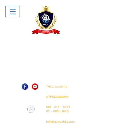
โรงเรียน ไทยโฮเทล แอนด์ ครูซไลน์
Thai Hotel And Cruise Lines School
ห้าง The Sense Pinklao ชั้น 1 ห้อง
A207 (ติด Amway Shop)
71 / 50 ถนน บรมราชชนนี แขวง อรุณ
อมรินทร์ เขต บางกอกน้อย
กรุงเทพมหานคร 10700
THCL academy
@THCLacademy
061 - 247 - 6464
02 - 005 - 1640
info.thcl@yahoo.com