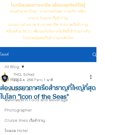
โรงเรียนสอนการอาชีพ เพื่อคนยุคใหม่ที่ใฝ่รู้
สอนทำอาหารไทย - อาหารตะวันตก งานบริการห้อง
อาหาร โรงแรม เรือสำราญ
อบรมการถ่ายภาพ ช่างภาพอาชีพ ช่างภาพเรือสำราญ
พร้อมด้วย MOU เพื่อรองรับโอกาสรับสิทธิ์เข้าร่วมงานกับ
โรงแรมหรูและเรือสำราญระดับโลก
โพสต์
All Blog
THCL School
All Blog
22 มี.ค. 2567
ยาว 1 นาที
ส่องบรรยากาศเรือสำราญที่ใหญ่ที่สุด
Culinary Chef
ในโลก "Icon of the Seas"
พนักงานบริการ Food and Beverage
Photographer
Cruise lines เรือสำราญ
โรงแรม Hotel