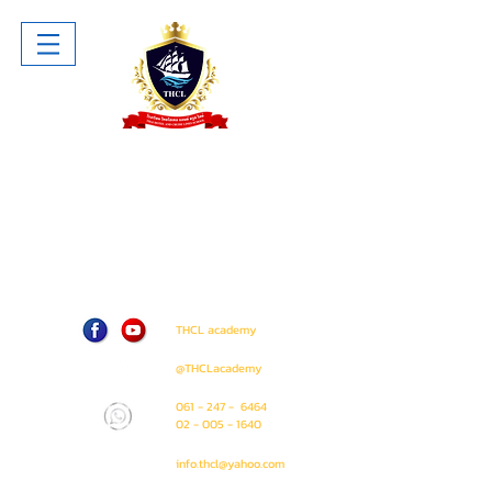
โรงเรียน ไทยโฮเทล แอนด์ ครูซไลน์
Thai Hotel And Cruise Lines School
ห้าง The Sense Pinklao ชั้น 1 ห้อง
A207 (ติด Amway Shop)
71 / 50 ถนน บรมราชชนนี แขวง อรุณ
อมรินทร์ เขต บางกอกน้อย
กรุงเทพมหานคร 10700
THCL academy
@THCLacademy
061 - 247 - 6464
02 - 005 - 1640
info.thcl@yahoo.com