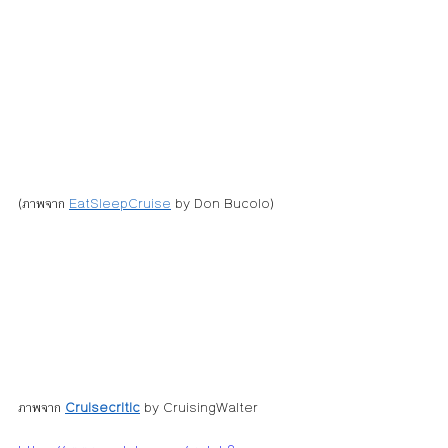
(ภาพจาก 
EatSleepCruise
 by Don Bucolo)
ภาพจาก 
Cruisecritic
 by CruisingWalter