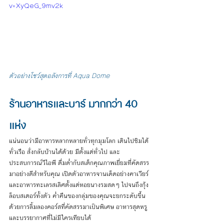
v=XyQeG_9mv2k
ตัวอย่างโชว์สุดอลังการที่ Aqua Dome
ร้านอาหารและบาร์ มากกว่า 40 
แห่ง
แน่นอนว่ามีอาหารหลากหลายทั่วทุกมุมโลก เดินไปชิมได้
ทั่วเรือ สั่งกลับบ้านได้ด้วย มีตั้งแต่ทั่วไป และ
ประสบการณ์วีไอพี ดื่มด่ำกับสเต็กคุณภาพเยี่ยมที่คัดสรร
มาอย่างดีสำหรับคุณ เปิดตัวอาหารจานเด็ดอย่างคาเวียร์ 
และอาหารทะเลรสเลิศตั้งแต่หอยนางรมสดๆ ไปจนถึงกุ้ง
ล็อบสเตอร์ทั้งตัว ค่ำคืนของกลุ่มของคุณจะยกระดับขึ้น
ด้วยการลิ้มลองคอร์สที่คัดสรรมาเป็นพิเศษ อาหารสุดหรู 
และบรรยากาศที่ไม่มีใครเทียบได้