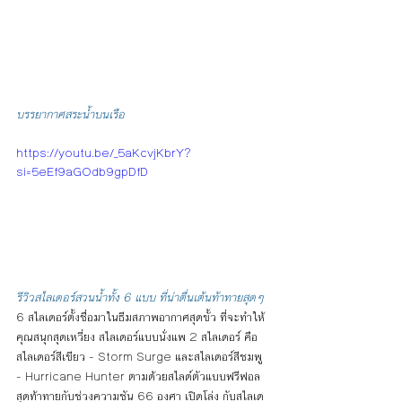
บรรยากาศสระน้ำบนเรือ
https://youtu.be/_5aKcvjKbrY?
si=5eEf9aGOdb9gpDfD
รีวิวสไลเดอร์สวนน้ำทั้ง 6 แบบ ที่น่าตื่นเต้นท้าทายสุดๆ
6 สไลเดอร์ตั้งชื่อมาในธีมสภาพอากาศสุดขั้ว ที่จะทำให้
คุณสนุกสุดเหวี่ยง สไลเดอร์แบบนั่งแพ 2 สไลเดอร์ คือ 
สไลเดอร์สีเขียว - Storm Surge และสไลเดอร์สีชมพู 
- Hurricane Hunter ตามด้วยสไลด์ตัวแบบฟรีฟอล
สุดท้าทายกับช่วงความชัน 66 องศา เปิดโล่ง กับสไลเด