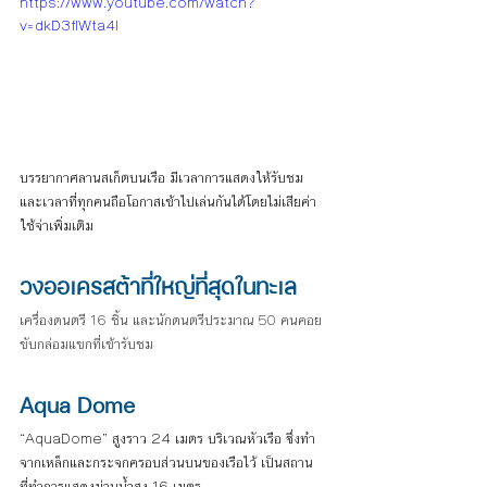
https://www.youtube.com/watch?
v=dkD3flWta4I
บรรยากาศลานสเก็ตบนเรือ มีเวลาการแสดงให้รับชม 
และเวลาที่ทุกคนถือโอกาสเข้าไปเล่นกันได้โดยไม่เสียค่า
ใช้จ่าเพิ่มเติม
วงออเครสต้าที่ใหญ่ที่สุดในทะเล
เครื่องดนตรี 16 ชิ้น และนักดนตรีประมาณ 50 คนคอย
ขับกล่อมแขกที่เข้ารับชม
Aqua Dome
“AquaDome” สูงราว 24 เมตร บริเวณหัวเรือ ซึ่งทำ
จากเหล็กและกระจกครอบส่วนบนของเรือไว้ เป็นสถาน