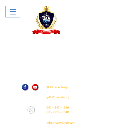
โรงเรียน ไทยโฮเทล แอนด์ ครูซไลน์
Thai Hotel And Cruise Lines School
ห้าง The Sense Pinklao ชั้น 1 ห้อง
A207 (ติด Amway Shop)
71 / 50 ถนน บรมราชชนนี แขวง อรุณ
อมรินทร์ เขต บางกอกน้อย
กรุงเทพมหานคร 10700
THCL academy
@THCLacademy
061 - 247 - 6464
02 - 005 - 1640
info.thcl@yahoo.com