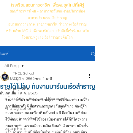
โรงเรียนสอนการอาชีพ เพื่อคนยุคใหม่ที่ใฝ่รู้
สอนทำอาหารไทย - อาหารตะวันตก งานบริการห้อง
อาหาร โรงแรม เรือสำราญ
อบรมการถ่ายภาพ ช่างภาพอาชีพ ช่างภาพเรือสำราญ
พร้อมด้วย MOU เพื่อรองรับโอกาสรับสิทธิ์เข้าร่วมงานกับ
โรงแรมหรูและเรือสำราญระดับโลก
โพสต์
All Blog
THCL School
All Blog
21 มี.ค. 2562
ยาว 1 นาที
รายได้ไม่ลับ กับงานบาร์บนเรือสำราญ
Culinary Chef
อัปเดตเมื่อ
1 ต.ค. 2565
พนักงานบริการ Food and Beverage
งานบาร์เป็นงานที่ต้องพบเจอลูกค้า คนที่จะมาทำงานนี้จึง
ควรมีอัธยาศัยดี สื่อสารและพูดคุยกับลูกค้าเก่ง ต้องรู้จัก
Photographer
ส่วนประกอบของเครื่องดื่มเป็นอย่างดี ถือเป็นงานที่ต้อง
Cruise lines เรือสำราญ
ใช้ทักษะมากกว่าการใช้แรง เป็นงานรายได้ดีที่ใครหลาย
คนอยากทำ เพราะเมื่อรวมเงินเดือนกับเงินค่าคอมมิชชั่น
โรงแรม Hotel
แล้ว จำนวนเงินที่ได้ถือเป็นจำนวนเงินไม่น้อยเลยทีเดียว 