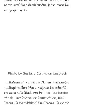
แยกประสาทให้ออก ต้องมีอัธยาศัยดี รู้จักวิธีเอนเตอร์เทน
และพูดคุยกับลูกค้า
Photo by Gustavo Cultivo on Unsplash
รวมถึงต้องคอยทำความสะอาดบริเวณบาร์และดูแลตู้แช่
รวมถึงอุปกรณ์อื่นๆ ให้สะอาดอยู่เสมอ ซึ่งหากใครที่มี
ความสามารถโชว์ติดตัว เช่น โชว์  
Flair Bartender 
หรือ ทักษะการโยนขวด หากฝึกฝนจนชำนาญและมี
โอกาสขึ้นโชว์จะทำให้มีรายได้และโอกาสเติบโตมากกว่า