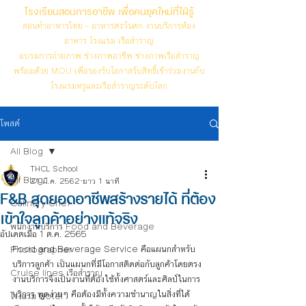
โรงเรียนสอนการอาชีพ เพื่อคนยุคใหม่ที่ใฝ่รู้
สอนทำอาหารไทย - อาหารตะวันตก งานบริการห้อง
อาหาร โรงแรม เรือสำราญ
อบรมการถ่ายภาพ ช่างภาพอาชีพ ช่างภาพเรือสำราญ
พร้อมด้วย MOU เพื่อรองรับโอกาสรับสิทธิ์เข้าร่วมงานกับ
โรงแรมหรูและเรือสำราญระดับโลก
โพสต์
All Blog
THCL School
All Blog
21 มี.ค. 2562
ยาว 1 นาที
F&B สุดยอดอาชีพสร้างรายได้ ที่ต้อง
Culinary Chef
เข้าใจลูกค้าอย่างแท้จริง
พนักงานบริการ Food and Beverage
อัปเดตเมื่อ
1 ต.ค. 2565
Food and Beverage Service คือแผนกสำหรับ
Photographer
บริการลูกค้า เป็นแผนกที่มีโอกาสติดต่อกับลูกค้าโดยตรง 
Cruise lines เรือสำราญ
งานบริการจึงเป็นงานทีต้องใช้ทั้งศาสตร์และศิลป์ในการ
บริการ พูดง่ายๆ คือต้องมีทั้งความชำนาญในสิ่งที่ได้
โรงแรม Hotel