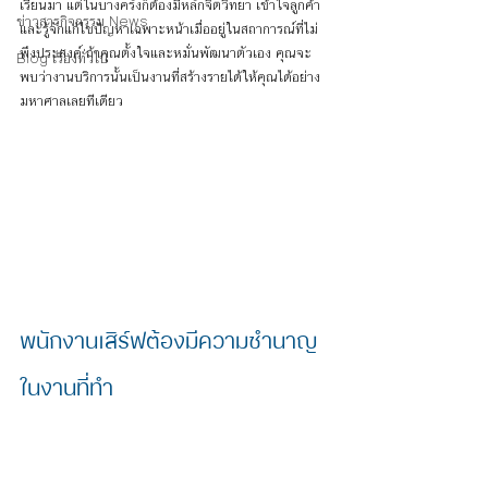
เรียนมา แต่ในบางครั้งก็ต้องมีหลักจิตวิทยา เข้าใจลูกค้า 
ข่าวสารกิจกรรม News
และรู้จักแก้ไขปัญหาเฉพาะหน้าเมื่ออยู่ในสถาการณ์ที่ไม่
พึงประสงค์ ถ้าคุณตั้งใจและหมั่นพัฒนาตัวเอง คุณจะ
Blog เรื่องทั่วไป
พบว่างานบริการนั้นเป็นงานที่สร้างรายได้ให้คุณได้อย่าง
มหาศาลเลยทีเดียว
พนักงานเสิร์ฟต้องมีความชำนาญ
ในงานที่ทำ