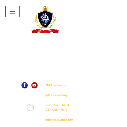
โรงเรียน ไทยโฮเทล แอนด์ ครูซไลน์
Thai Hotel And Cruise Lines School
ห้าง The Sense Pinklao ชั้น 1 ห้อง
A207 (ติด Amway Shop)
71 / 50 ถนน บรมราชชนนี แขวง อรุณ
อมรินทร์ เขต บางกอกน้อย
กรุงเทพมหานคร 10700
THCL academy
@THCLacademy
061 - 247 - 6464
02 - 005 - 1640
info.thcl@yahoo.com