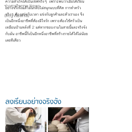
ความสำเร็จได้เป็นเชฟจริงๆ  เพราะพบว่าเมื่อได้เรียน
ข่าวสารกิจกรรม News
อย่างจริงจังแล้วมันกลับไม่สนุกแบบที่คิด การทำครัว
จริงๆ ต้องแข่งกับเวลา แข่งกับลูกค้าและตัวเราเอง จึง
Blog เรื่องทั่วไป
เป็นอีกหนึ่งอาชีพที่ต้องมีใจรัก เพราะต้องใช้ครัวเป็น
เหมือนบ้านหลังที่ 2 แต่หากชอบงานในสายนี้และจริงจัง
กับมัน อาชีพนี้ก็เป็นอีกหนึ่งอาชีพที่สร้างรายได้ให้ไม่น้อย
เลยทีเดียว
ลงเรียนอย่างจริงจัง 