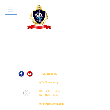
โรงเรียน ไทยโฮเทล แอนด์ ครูซไลน์
Thai Hotel And Cruise Lines School
ห้าง The Sense Pinklao ชั้น 1 ห้อง
A207 (ติด Amway Shop)
71 / 50 ถนน บรมราชชนนี แขวง อรุณ
อมรินทร์ เขต บางกอกน้อย
กรุงเทพมหานคร 10700
THCL academy
@THCLacademy
061 - 247 - 6464
02 - 005 - 1640
info.thcl@yahoo.com