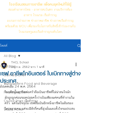
โรงเรียนสอนการอาชีพ เพื่อคนยุคใหม่ที่ใฝ่รู้
สอนทำอาหารไทย - อาหารตะวันตก งานบริการห้อง
อาหาร โรงแรม เรือสำราญ
อบรมการถ่ายภาพ ช่างภาพอาชีพ ช่างภาพเรือสำราญ
พร้อมด้วย MOU เพื่อรองรับโอกาสรับสิทธิ์เข้าร่วมงานกับ
โรงแรมหรูและเรือสำราญระดับโลก
โพสต์
All Blog
THCL School
All Blog
26 ก.ย. 2562
ยาว 1 นาที
เชฟ อาชีพโกอินเตอร์ ใบเบิกทางสู่ต่าง
Culinary Chef
ประเทศ
พนักงานบริการ Food and Beverage
อัปเดตเมื่อ
24 พ.ค. 2564
ในอดีตนั้นอาชีพพ่อครัวถือเป็นอาชีพที่ไม่น่าสนใจนัก  
Photographer
มักถูกถูกค่อนขอดบ่อยครั้งว่าเป็นเพียงแค่คนที่ทำงานใน
Cruise lines เรือสำราญ
ครัว  แต่ในปัจจุบัน เชฟถือเป็นอีกหนึ่งอาชีพในฝันของ
ใครหลายคน แต่จะมีสักกี่คนที่มุ่งมั่นและตั้งใจจนประสบ
โรงแรม Hotel