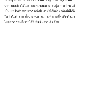
เคียงๆ แถวประเทศเราเพื่อฝึกภาษาดูก่อนอาจดูเหมือน
ยาก แถมต้องใช้เวลาและความพยายามอยู่มาก กว่าจะได้
เป็นเชฟในต่างประเทศ แต่เมื่อเราทำได้แล้วผลลัพธ์ที่ได้ก็
ถือว่าคุ้มค่ามาก ทั้งประสบการณ์การทำงานที่จะติดตัวเรา
ไปตลอด รวมถึงรายได้ที่เพิ่มขึ้นจากเดิมด้วย