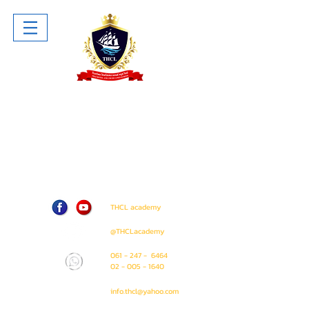
โรงเรียน ไทยโฮเทล แอนด์ ครูซไลน์
Thai Hotel And Cruise Lines School
ห้าง The Sense Pinklao ชั้น 1 ห้อง
A207 (ติด Amway Shop)
71 / 50 ถนน บรมราชชนนี แขวง อรุณ
อมรินทร์ เขต บางกอกน้อย
กรุงเทพมหานคร 10700
THCL academy
@THCLacademy
061 - 247 - 6464
02 - 005 - 1640
info.thcl@yahoo.com