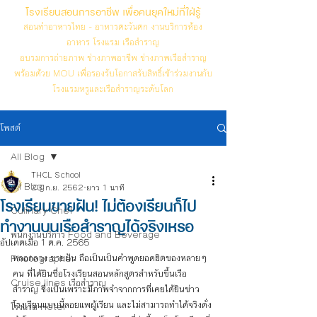
โรงเรียนสอนการอาชีพ เพื่อคนยุคใหม่ที่ใฝ่รู้
สอนทำอาหารไทย - อาหารตะวันตก งานบริการห้อง
อาหาร โรงแรม เรือสำราญ
อบรมการถ่ายภาพ ช่างภาพอาชีพ ช่างภาพเรือสำราญ
พร้อมด้วย MOU เพื่อรองรับโอกาสรับสิทธิ์เข้าร่วมงานกับ
โรงแรมหรูและเรือสำราญระดับโลก
โพสต์
All Blog
THCL School
All Blog
23 ก.ย. 2562
ยาว 1 นาที
โรงเรียนขายฝัน! ไม่ต้องเรียนก็ไป
Culinary Chef
ทำงานบนเรือสำราญได้จริงเหรอ
พนักงานบริการ Food and Beverage
อัปเดตเมื่อ
1 ต.ค. 2565
หลอกลวง ขายฝัน ถือเป็นเป็นคำพูดยอดฮิตของหลายๆ 
Photographer
คน ที่ได้ยินชื่อโรงเรียนสอนหลักสูตรสำหรับขึ้นเรือ
Cruise lines เรือสำราญ
สำราญ ซึ่งเป็นเพราะมีภาพจำจากการที่เคยได้ยินข่าว
โรงเรียนแบบนี้ลอยแพผู้เรียน และไม่สามารถทำได้จริงดั่ง
โรงแรม Hotel