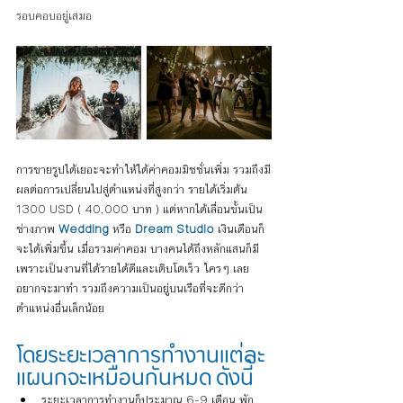
รอบคอบอยู่เสมอ
การขายรูปได้เยอะจะทำให้ได้ค่าคอมมิชชั่นเพิ่ม รวมถึงมี
ผลต่อการเปลี่ยนไปสู่ตำแหน่งที่สูงกว่า รายได้เริ่มต้น 
1300 USD ( 40,000 บาท )
 แต่หากได้เลื่อนขั้นเป็น
ช่างภาพ 
Wedding
 หรือ 
Dream Studio
 เงินเดือนก็
จะได้เพิ่มขึ้น เมื่อรวมค่าคอม บางคนได้ถึงหลักแสนก็มี 
เพราะเป็นงานที่ได้รายได้ดีและเติบโตเร็ว ใครๆ เลย
อยากจะมาทำ รวมถึงความเป็นอยู่บนเรือที่จะดีกว่า
ตำแหน่งอื่นเล็กน้อย
โดยระยะเวลาการทำงานแต่ละ
แผนกจะเหมือนกันหมด ดังนี้
ระยะเวลาการทำงานก็ประมาณ 6-9 เดือน พัก