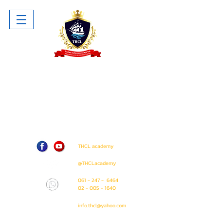
โรงเรียน ไทยโฮเทล แอนด์ ครูซไลน์
Thai Hotel And Cruise Lines School
ห้าง The Sense Pinklao ชั้น 1 ห้อง
A207 (ติด Amway Shop)
71 / 50 ถนน บรมราชชนนี แขวง อรุณ
อมรินทร์ เขต บางกอกน้อย
กรุงเทพมหานคร 10700
THCL academy
@THCLacademy
061 - 247 - 6464
02 - 005 - 1640
info.thcl@yahoo.com