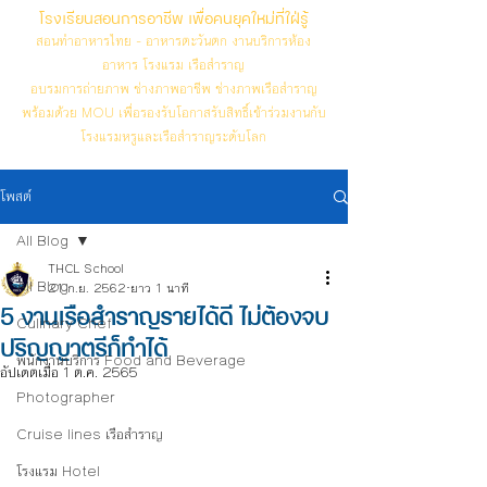
โรงเรียนสอนการอาชีพ เพื่อคนยุคใหม่ที่ใฝ่รู้
สอนทำอาหารไทย - อาหารตะวันตก งานบริการห้อง
อาหาร โรงแรม เรือสำราญ
อบรมการถ่ายภาพ ช่างภาพอาชีพ ช่างภาพเรือสำราญ
พร้อมด้วย MOU เพื่อรองรับโอกาสรับสิทธิ์เข้าร่วมงานกับ
โรงแรมหรูและเรือสำราญระดับโลก
โพสต์
All Blog
THCL School
All Blog
21 ก.ย. 2562
ยาว 1 นาที
5 งานเรือสำราญรายได้ดี ไม่ต้องจบ
Culinary Chef
ปริญญาตรีก็ทำได้
พนักงานบริการ Food and Beverage
อัปเดตเมื่อ
1 ต.ค. 2565
Photographer
Cruise lines เรือสำราญ
โรงแรม Hotel