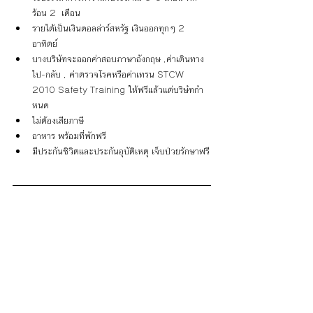
ร้อน 2  เดือน  
รายได้เป็นเงินดอลล่าร์สหรัฐ เงินออกทุกๆ 2 
อาทิตย์
บางบริษัทจะออกค่าสอบภาษาอังกฤษ ,ค่าเดินทาง
ไป-กลับ , ค่าตรวจโรคหรือค่าเทรน STCW 
2010 Safety Training ให้ฟรีแล้วแต่บริษํทกำ
หนด
ไม่ต้องเสียภาษี
อาหาร พร้อมที่พักฟรี
มีประกันชิวิตและประกันอุบัติเหตุ เจ็บป่วยรักษาฟรี