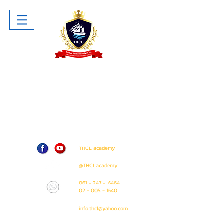
โรงเรียน ไทยโฮเทล แอนด์ ครูซไลน์
Thai Hotel And Cruise Lines School
ห้าง The Sense Pinklao ชั้น 1 ห้อง
A207 (ติด Amway Shop)
71 / 50 ถนน บรมราชชนนี แขวง อรุณ
อมรินทร์ เขต บางกอกน้อย
กรุงเทพมหานคร 10700
THCL academy
@THCLacademy
061 - 247 - 6464
02 - 005 - 1640
info.thcl@yahoo.com