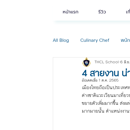
หน้าแรก
รีวิว
เก
All Blog
Culinary Chef
พนั
THCL School
6 มิ.
โรงแรม Hotel
ข่าวสารกิจก
4 สายงาน น่า
อัปเดตเมื่อ
1 ต.ค. 2565
เมืองไทยถือเป็นประเทศท
ต่างชาติแวะเวียนมาเที่ยว
ขยายตัวเพิ่มมากขึ้น ส่ง
มากมายนั้น ตำแหน่งงานท