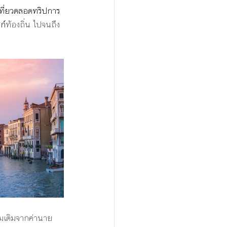
เที่ยวตลอดทริปการ
ก์
ท้องถิ่น ไปจนถึง 
่มเติมจากค่านาย