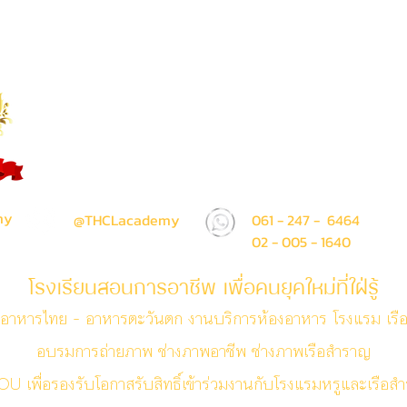
โรงเรียน ไทยโฮเทล แอนด์ ครูซไ
Thai Hotel And Cruise Lines S
ห้าง The Sense Pinklao ชั้น 1 ห้อง A207 (ติด Am
71 / 50 ถนน บรมราชชนนี แขวง อรุณอมรินทร์ เขต บา
กรุงเทพมหานคร 10700
my
@THCLacademy
061 - 247 - 6464
02 - 005 - 1640
โรงเรียนสอนการอาชีพ เพื่อคนยุคใหม่ที่ใฝ่รู้
อาหารไทย - อาหารตะวันตก งานบริการห้องอาหาร โรงแรม เรื
อบรมการถ่ายภาพ ช่างภาพอาชีพ ช่างภาพเรือสำราญ
U เพื่อรองรับโอกาสรับสิทธิ์เข้าร่วมงานกับโรงแรมหรูและเรือ