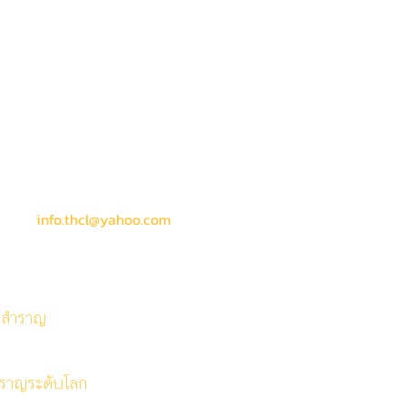
ลน์
chool
way Shop)
งกอกน้อย
info.thcl@yahoo.com
อสำราญ
สำราญระดับโลก