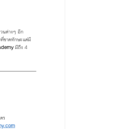
่วนต่างๆ อีก
ี่ขาดทักษะแต่มี
ademy
 มีถึง 4 
ูตร
my.com