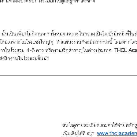
กงานที่ไม่มีประสบการณ์ออกไปดูแลลูกค้าเด็ดขาด
ั้นเป็นเพียงไม่กี่งานจากทั้งหมด เพราะในความเป็จริง ยังมีหน้าที่ในส
ึง โดยเฉพาะในโรงแรมใหญ่ๆ  ตำแหน่งงานก็จะมีมากกว่านี้ โดยหากใครท
ิการในโรงแรม 4-5 ดาว หรืองานเรือสำราญในต่างประเทศ  
THCL Ac
มส่งฝึกงานในโรงแรมชั้นนำ
สนใจดูรายละเอียดและค่าใช้จ่ายหลักส
เพิ่มเติมได้ที่ 👉 
www.thclacade